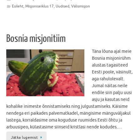
Esileht
,
Misjoniseiklus 17
,
Uudised
,
Välismisjon
Bosnia misjonitiim
Täna lõuna ajal meie
Bosnia misjonirühm
alustas tagasiteed
Eesti poole, väsinult,
aga rahulolevalt.
Jumal näitas neile
endile siin palju uusi
asju ja kasutas neid
kohalike inimeste õnnistamiseks ning julgustamiseks. Käisime
nendega eri paikades palvematkadel, mängisime mänguväljakul
lastega, korraldasime oma koguduse ruumides Eesti õhtu ja
arbuusipeo, külastasime siinseid kristlasi nende kodudes.…
Jätka lugemist