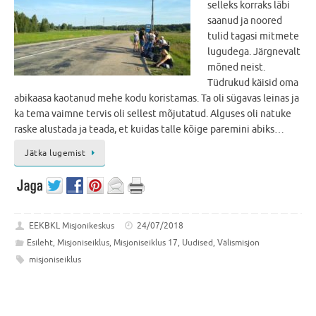
selleks korraks läbi
saanud ja noored
tulid tagasi mitmete
lugudega. Järgnevalt
mõned neist.
Tüdrukud käisid oma
abikaasa kaotanud mehe kodu koristamas. Ta oli sügavas leinas ja
ka tema vaimne tervis oli sellest mõjutatud. Alguses oli natuke
raske alustada ja teada, et kuidas talle kõige paremini abiks…
Jätka lugemist
EEKBKL Misjonikeskus
24/07/2018
Esileht
,
Misjoniseiklus
,
Misjoniseiklus 17
,
Uudised
,
Välismisjon
misjoniseiklus