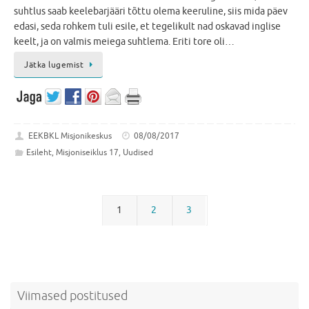
suhtlus saab keelebarjääri tõttu olema keeruline, siis mida päev
edasi, seda rohkem tuli esile, et tegelikult nad oskavad inglise
keelt, ja on valmis meiega suhtlema. Eriti tore oli…
Jätka lugemist
EEKBKL Misjonikeskus
08/08/2017
Esileht
,
Misjoniseiklus 17
,
Uudised
1
2
3
Viimased postitused