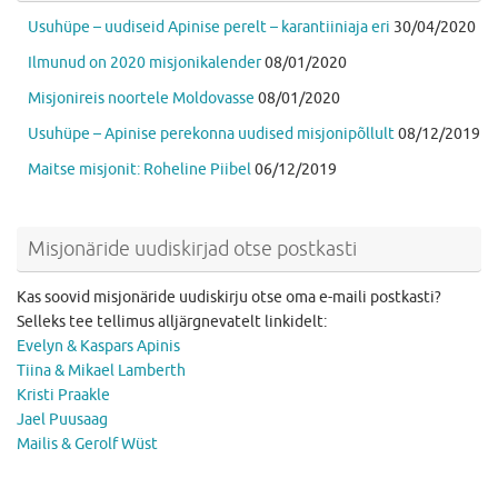
Usuhüpe – uudiseid Apinise perelt – karantiiniaja eri
30/04/2020
Ilmunud on 2020 misjonikalender
08/01/2020
Misjonireis noortele Moldovasse
08/01/2020
Usuhüpe – Apinise perekonna uudised misjonipõllult
08/12/2019
Maitse misjonit: Roheline Piibel
06/12/2019
Misjonäride uudiskirjad otse postkasti
Kas soovid misjonäride uudiskirju otse oma e-maili postkasti?
Selleks tee tellimus alljärgnevatelt linkidelt:
Evelyn & Kaspars Apinis
Tiina & Mikael Lamberth
Kristi Praakle
Jael Puusaag
Mailis & Gerolf Wüst