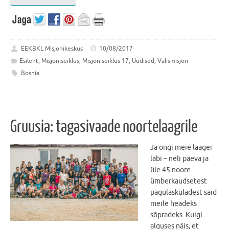
EEKBKL Misjonikeskus
10/08/2017
Esileht
,
Misjoniseiklus
,
Misjoniseiklus 17
,
Uudised
,
Välismisjon
Bosnia
Gruusia: tagasivaade noortelaagrile
Ja ongi meie laager
läbi – neli päeva ja
üle 45 noore
ümberkaudsetest
pagulasküladest said
meile headeks
sõpradeks. Kuigi
alguses näis, et