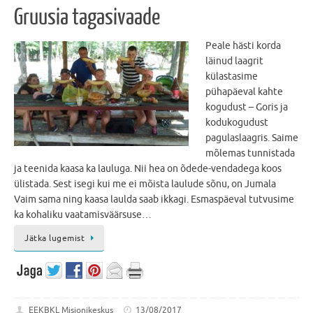
Gruusia tagasivaade
Peale hästi korda
läinud laagrit
külastasime
pühapäeval kahte
kogudust – Goris ja
kodukogudust
pagulaslaagris. Saime
mõlemas tunnistada
ja teenida kaasa ka lauluga. Nii hea on õdede-vendadega koos
ülistada. Sest isegi kui me ei mõista laulude sõnu, on Jumala
Vaim sama ning kaasa laulda saab ikkagi. Esmaspäeval tutvusime
ka kohaliku vaatamisväärsuse…
Jätka lugemist
EEKBKL Misjonikeskus
13/08/2017