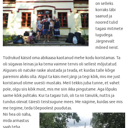
on selleks
korraks läbi
saanud ja
noored tulid
tagasi mitmete
lugudega.
Järgnevalt
mõned neist.
Tüdrukud käisid oma abikaasa kaotanud mehe kodu koristamas. Ta
oli sügavas leinas ja ka tema vaimne tervis oli sellest mõjutatud.
Alguses oli natuke raske alustada ja teada, et kuidas talle kõige
paremini abiks olla. Algul ta käis meil järgi ja tegi kõik, mis me just
koristanud olime uuesti mustaks. Meil tekkis juba tunne, et vahet
pole, olgu siis kõik must, mis me siin ikka pingutame. Aga lõpuks
saime kõik puhtaks. Kui ta tagasi tuli, oli ta nii tänulik, nuttis ja
tundus olevat täiesti teistsugune mees. Me nägime, kuidas see mis
me tegime, teda tõepoolest puudutas.
Nii hea oli näha,
mida armastus
saab teha.