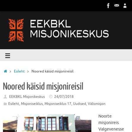
Esileht
Noored käisid misjonireisil
Noored käisid misjonireisil
EEKBKL Misjonikeskus
24/07/2018
Esileht
,
Misjoniseiklus
,
Misjoniseiklus 17
,
Uudised
,
Välismisjon
Noorte
misjonireis
Valgevenesse