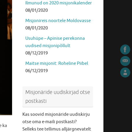
Ilmunud on 2020 misjonikalender
08/01/2020
Misjonireis noortele Moldovasse
08/01/2020
Usuhüpe – Apinise perekonna
uudised misjonipõllult
08/12/2019
Maitse misjonit: Roheline Piibel
06/12/2019
Misjonäride uudiskirjad otse
postkasti
Kas soovid misjonäride uudiskirju
otse oma e-maili postkasti?
e ka
Selleks tee tellimus alljärgnevatelt