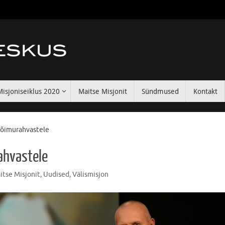
Misjoniseiklus 2020
Maitse Misjonit
Sündmused
Kontakt
hõimurahvastele
ahvastele
itse Misjonit
,
Uudised
,
Välismisjon