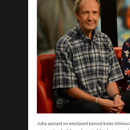
Juba aastaid on eestlased käinud külas hõimurah