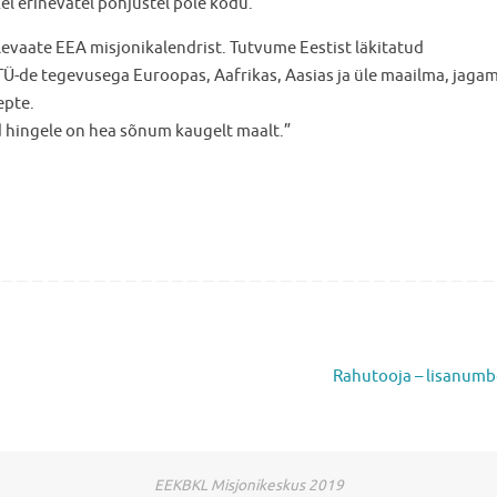
kel erinevatel põhjustel pole kodu.
levaate EEA misjonikalendrist. Tutvume Eestist läkitatud
 MTÜ-de tegevusega Euroopas, Aafrikas, Aasias ja üle maailma, jaga
epte.
 hingele on hea sõnum kaugelt maalt.”
Rahutooja – lisanum
EEKBKL Misjonikeskus 2019