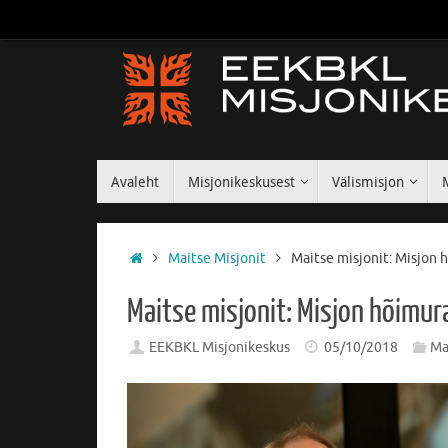
Avaleht
Misjonikeskusest
Välismisjon
Maitse Misjonit
Maitse misjonit: Misjon 
Maitse misjonit: Misjon hõimur
EEKBKL Misjonikeskus
05/10/2018
Ma