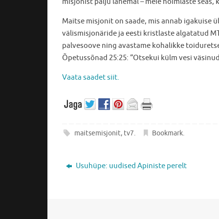
misjonist palju lähemal – meie hõimlaste seas, 
Maitse misjonit on saade, mis annab igakuise ü
välismisjonäride ja eesti kristlaste algatatud
palvesoove ning avastame kohalikke toidurets
Õpetussõnad 25:25: “Otsekui külm vesi väsinud
Vaata saadet siit.
maitsemisjonit
,
tv7
.
Bookmark
.
Usuhüpe: uudised Apiniste perelt