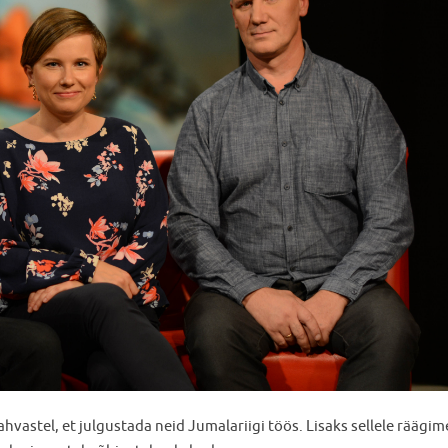
vastel, et julgustada neid Jumalariigi töös. Lisaks sellele räägim